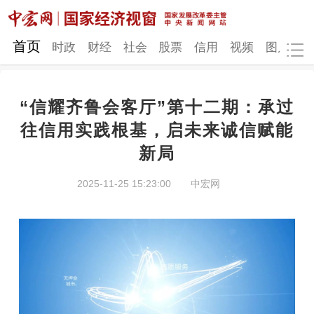
网站地图
首页
时政
财经
社会
股票
信用
视频
图片
品
“信耀齐鲁会客厅”第十二期：承过
时政
财经
社会
股票
往信用实践根基，启未来诚信赋能
新局
信用
视频
图片
品牌
发改动态
中宏研究
营商环境
新质生产力
2025-11-25 15:23:00
中宏网
地方发展