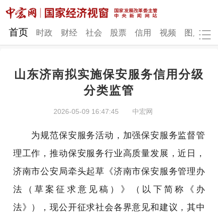
网站地图
首页
时政
财经
社会
股票
信用
视频
图片
品
山东济南拟实施保安服务信用分级
时政
财经
社会
股票
分类监管
信用
视频
图片
品牌
2026-05-09 16:47:45
中宏网
发改动态
中宏研究
营商环境
新质生产力
为规范保安服务活动，加强保安服务监督管
地方发展
理工作，推动保安服务行业高质量发展，近日，
济南市公安局牵头起草《济南市保安服务管理办
法（草案征求意见稿）》（以下简称《办
法》），现公开征求社会各界意见和建议，其中