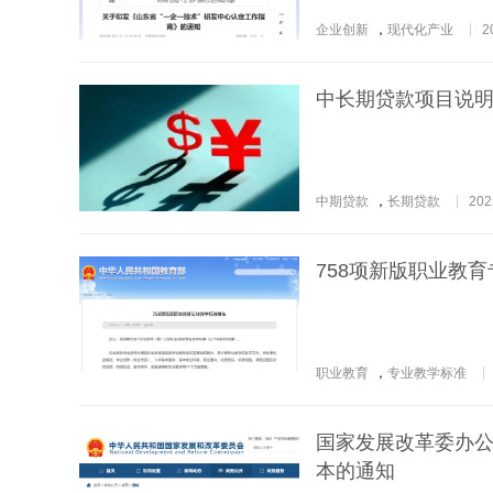
企业创新
，
现代化产业
2
中长期贷款项目说
中期贷款
，
长期贷款
202
758项新版职业教
职业教育
，
专业教学标准
国家发展改革委办
本的通知