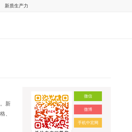
新质生产力
微信
。新
微博
格、
手机中宏网