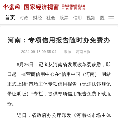
网站地图
首页
时政
财经
社会
股票
信用
视频
图片
品
河南：专项信用报告随时办免费办
时政
财经
社会
股票
2024-09-13 09:55:04
来源： 河南日报
信用
视频
图片
品牌
8月26日，记者从河南省发展改革委获悉，即
发改动态
中宏研究
营商环境
新质生产力
日起，省营商信用中心在“信用中国（河南）”网站
地方发展
正式上线“市场主体专项信用报告（无违法违规记
录证明版）”专栏，提供专项信用报告免费下载服
务。
近日，省政府办公厅印发《河南省市场主体