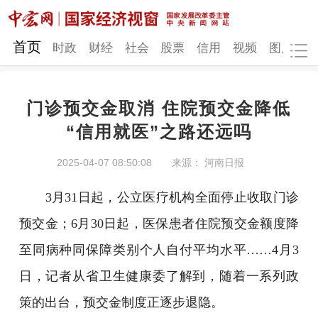
网站地图
首页
时政
财经
社会
股票
信用
视频
图片
品
门诊预交金取消 住院预交金降低
时政
财经
社会
股票
“信用就医”之路还远吗
信用
视频
图片
品牌
2025-04-07 08:50:08
来源： 河南日报
发改动态
中宏研究
营商环境
新质生产力
3月31日起，公立医疗机构全面停止收取门诊
地方发展
预交金；6月30日起，医保患者住院预交金额度降
至同病种同保障类别个人自付平均水平……4月3
日，记者从省卫生健康委了解到，随着一系列政
策的出台，预交金制度正逐步退隐。