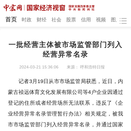
网站地图
首页
时政
财经
社会
股票
信用
视频
图片
品
一批经营主体被市场监管部门列入
时政
财经
社会
股票
经营异常名录
信用
视频
图片
品牌
2024-03-21 15:36:06
来源： 呼和浩特日报
发改动态
中宏研究
营商环境
新质生产力
记者3月19日从市市场监管局获悉，近日，内
地方发展
蒙古祯远体育文化发展有限公司等4户企业因通过
登记的住所或者经营场所无法联系，违反了《企
业经营异常名录管理暂行办法》相关规定，被我
市市场监管部门列入经营异常名录，并通过国家