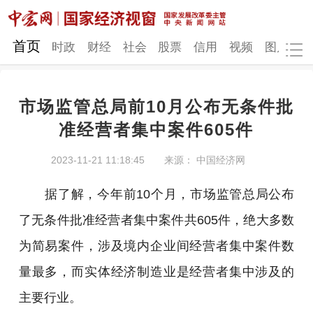
网站地图
首页
时政
财经
社会
股票
信用
视频
图片
品
市场监管总局前10月公布无条件批
时政
财经
社会
股票
准经营者集中案件605件
信用
视频
图片
品牌
2023-11-21 11:18:45
来源： 中国经济网
发改动态
中宏研究
营商环境
新质生产力
据了解，今年前10个月，市场监管总局公布
地方发展
了无条件批准经营者集中案件共605件，绝大多数
为简易案件，涉及境内企业间经营者集中案件数
量最多，而实体经济制造业是经营者集中涉及的
主要行业。