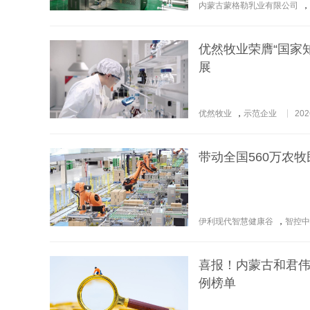
内蒙古蒙格勒乳业有限公司
，
优然牧业荣膺“国家
展
优然牧业
，
示范企业
202
带动全国560万农牧
伊利现代智慧健康谷
，
智控中
喜报！内蒙古和君伟
例榜单