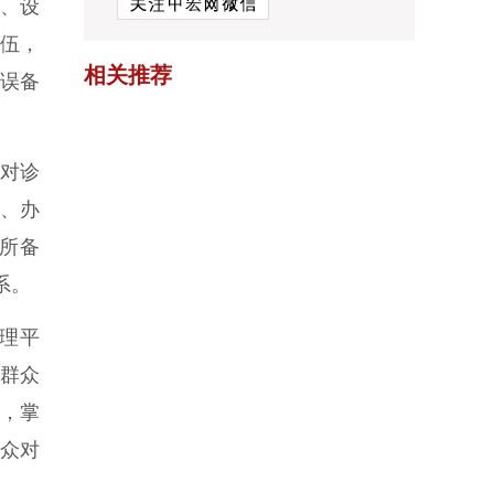
、设
队伍，
相关推荐
误备
，对诊
程、办
诊所备
系。
理平
、群众
程，掌
群众对