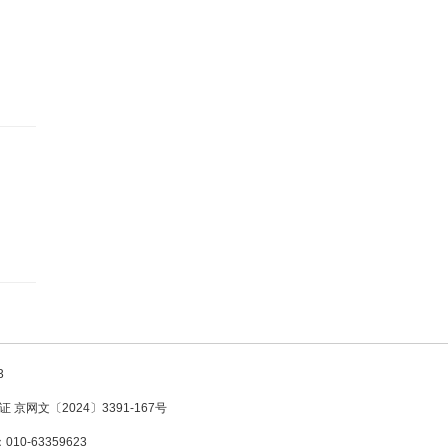
3
京网文〔2024〕3391-167号
10-63359623