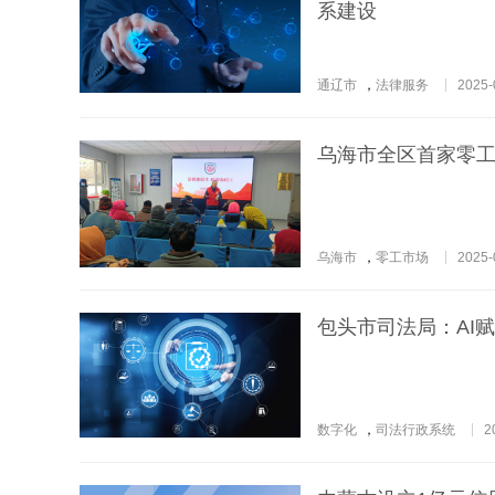
系建设
通辽市
，
法律服务
2025-
乌海市全区首家零
乌海市
，
零工市场
2025-
包头市司法局：AI
数字化
，
司法行政系统
2