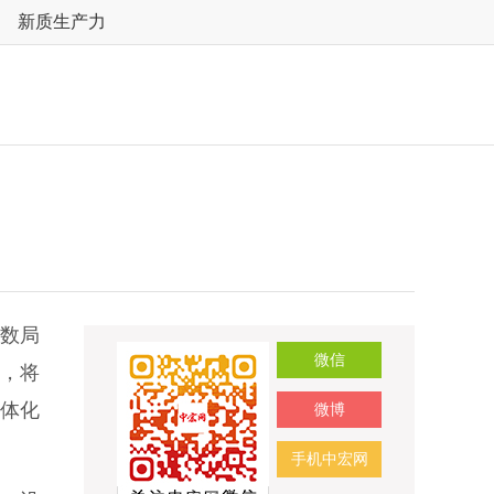
新质生产力
政数局
微信
进，将
一体化
微博
手机中宏网