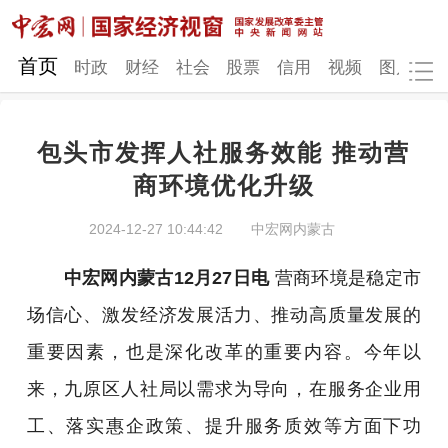
网站地图
首页
时政
财经
社会
股票
信用
视频
图片
品
包头市发挥人社服务效能 推动营
时政
财经
社会
股票
商环境优化升级
信用
视频
图片
品牌
2024-12-27 10:44:42
中宏网内蒙古
发改动态
中宏研究
营商环境
新质生产力
中宏网内蒙古12月27日电
营商环境是稳定市
地方发展
场信心、激发经济发展活力、推动高质量发展的
重要因素，也是深化改革的重要内容。今年以
来，九原区人社局以需求为导向，在服务企业用
工、落实惠企政策、提升服务质效等方面下功