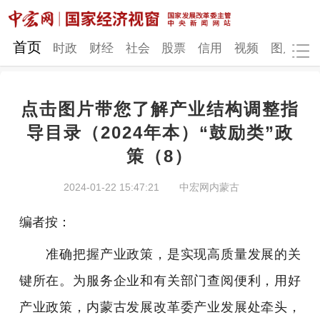
网站地图
首页
时政
财经
社会
股票
信用
视频
图片
品
点击图片带您了解产业结构调整指
时政
财经
社会
股票
导目录（2024年本）“鼓励类”政
策（8）
信用
视频
图片
品牌
发改动态
中宏研究
营商环境
新质生产力
2024-01-22 15:47:21
中宏网内蒙古
地方发展
编者按：
准确把握产业政策，是实现高质量发展的关
键所在。为服务企业和有关部门查阅便利，用好
产业政策，内蒙古发展改革委产业发展处牵头，