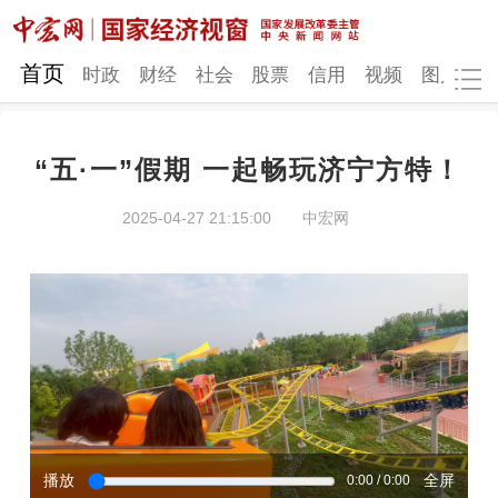
网站地图
首页
时政
财经
社会
股票
信用
视频
图片
品
“五·一”假期 一起畅玩济宁方特！
时政
财经
社会
股票
2025-04-27 21:15:00
中宏网
信用
视频
图片
品牌
发改动态
中宏研究
营商环境
新质生产力
地方发展
播放
全屏
0:00 / 0:00