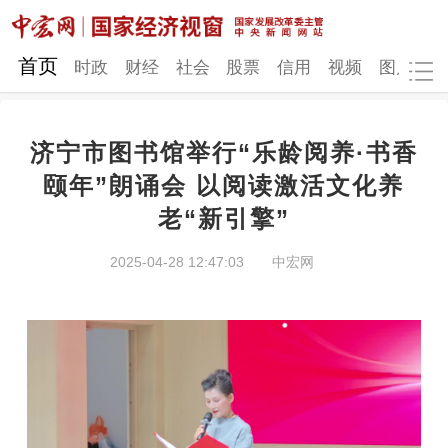
网站地图
首页
时政
财经
社会
股票
信用
视频
图片
品
济宁市图书馆举行“乐龄阅养·书香
时政
财经
社会
股票
颐年”朗诵会 以阅读激活文化养
老“新引擎”
信用
视频
图片
品牌
发改动态
中宏研究
营商环境
新质生产力
2025-04-28 12:47:03
中宏网
地方发展