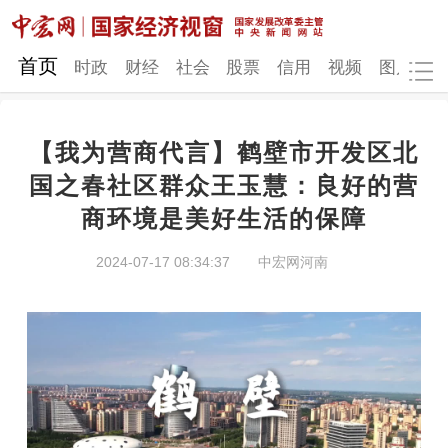
网站地图
首页
时政
财经
社会
股票
信用
视频
图片
品
【我为营商代言】鹤壁市开发区北
时政
财经
社会
股票
国之春社区群众王玉慧：良好的营
商环境是美好生活的保障
信用
视频
图片
品牌
发改动态
中宏研究
营商环境
新质生产力
2024-07-17 08:34:37
中宏网河南
地方发展