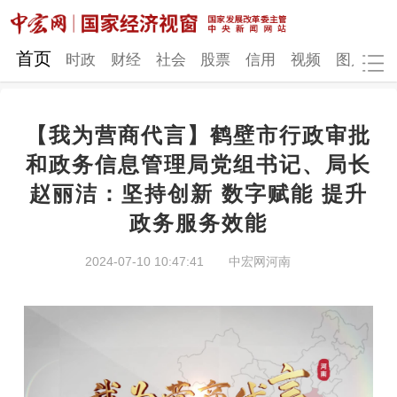
网站地图
首页
时政
财经
社会
股票
信用
视频
图片
品
【我为营商代言】鹤壁市行政审批
时政
财经
社会
股票
和政务信息管理局党组书记、局长
赵丽洁：坚持创新 数字赋能 提升
信用
视频
图片
品牌
政务服务效能
发改动态
中宏研究
营商环境
新质生产力
2024-07-10 10:47:41
中宏网河南
地方发展