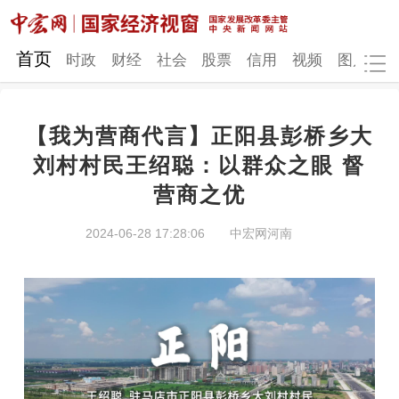
网站地图
首页
时政
财经
社会
股票
信用
视频
图片
品
【我为营商代言】正阳县彭桥乡大
时政
财经
社会
股票
刘村村民王绍聪：以群众之眼 督
营商之优
信用
视频
图片
品牌
发改动态
中宏研究
营商环境
新质生产力
2024-06-28 17:28:06
中宏网河南
地方发展