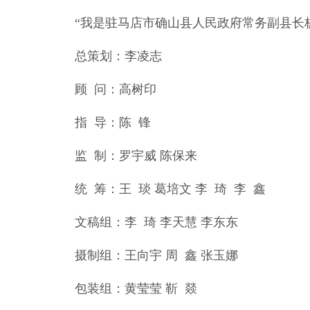
“我是驻马店市确山县人民政府常务副县长杨
总策划：李凌志
顾 问：高树印
指 导：陈 锋
监 制：罗宇威 陈保来
统 筹：王 琰 葛培文 李 琦 李 鑫
文稿组：李 琦 李天慧 李东东
摄制组：王向宇 周 鑫 张玉娜
包装组：黄莹莹 靳 燚