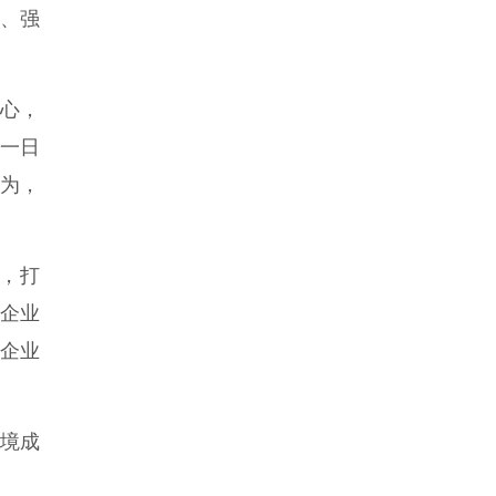
、强
心，
，一日
行为，
，打
家企业
持企业
境成