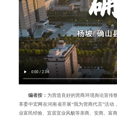
编者按：
为营造良好的营商环境舆论宣传氛围
革委中宏网在河南省开展“我为营商代言”活
业富民经验、宜居宜业风貌等亲商、安商、富