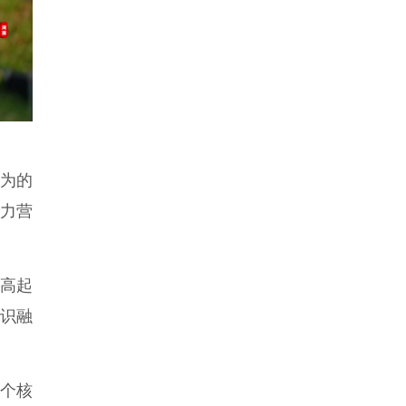
为的
全力营
高起
识融
个核