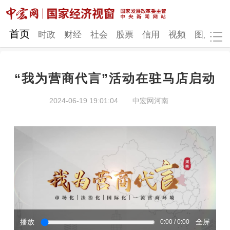
网站地图
首页
时政
财经
社会
股票
信用
视频
图片
品
“我为营商代言”活动在驻马店启动
时政
财经
社会
股票
2024-06-19 19:01:04
中宏网河南
信用
视频
图片
品牌
发改动态
中宏研究
营商环境
新质生产力
地方发展
播放
全屏
0:00 / 0:00