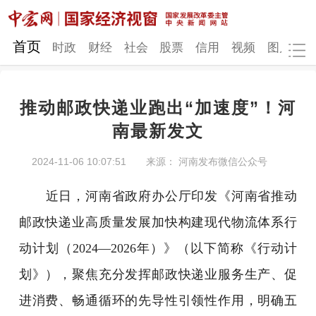
网站地图
首页
时政
财经
社会
股票
信用
视频
图片
品
推动邮政快递业跑出“加速度”！河
时政
财经
社会
股票
南最新发文
信用
视频
图片
品牌
2024-11-06 10:07:51
来源： 河南发布微信公众号
发改动态
中宏研究
营商环境
新质生产力
近日，河南省政府办公厅印发《河南省推动
地方发展
邮政快递业高质量发展加快构建现代物流体系行
动计划（2024—2026年）》（以下简称《行动计
划》），聚焦充分发挥邮政快递业服务生产、促
进消费、畅通循环的先导性引领性作用，明确五