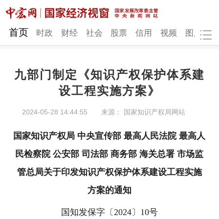
网站地图
首页
时政
财经
社会
股票
信用
视频
图片
品
九部门制定《知识产权保护体系建
时政
财经
社会
股票
设工程实施方案》
信用
视频
图片
品牌
2024-05-28 14:44:55
来源： 国家知识产权局网站
发改动态
中宏研究
营商环境
新质生产力
国家知识产权局 中央宣传部 最高人民法院 最高人
地方发展
民检察院 公安部 司法部 商务部 海关总署 市场监
管总局关于印发知识产权保护体系建设工程实施
方案的通知
国知发保字〔2024〕10号