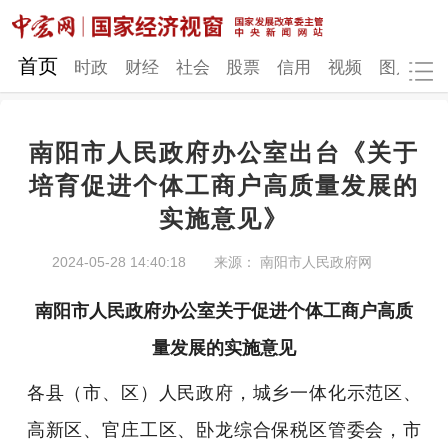
网站地图
首页
时政
财经
社会
股票
信用
视频
图片
品
南阳市人民政府办公室出台《关于
时政
财经
社会
股票
培育促进个体工商户高质量发展的
实施意见》
信用
视频
图片
品牌
发改动态
中宏研究
营商环境
新质生产力
2024-05-28 14:40:18
来源： 南阳市人民政府网
地方发展
南阳市人民政府办公室
关于促进个体工商户高质
量发展的实施意见
各县（市、区）人民政府，城乡一体化示范区、
高新区、官庄工区、卧龙综合保税区管委会，市