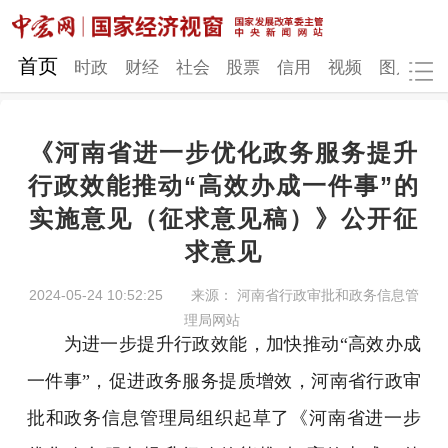
网站地图
首页
时政
财经
社会
股票
信用
视频
图片
品
《河南省进一步优化政务服务提升
时政
财经
社会
股票
行政效能推动“高效办成一件事”的
实施意见（征求意见稿）》公开征
信用
视频
图片
品牌
求意见
发改动态
中宏研究
营商环境
新质生产力
2024-05-24 10:52:25
来源： 河南省行政审批和政务信息管
地方发展
理局网站
为进一步提升行政效能，加快推动“高效办成
一件事”，促进政务服务提质增效，河南省行政审
批和政务信息管理局组织起草了《河南省进一步