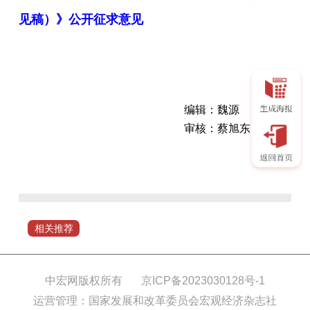
见稿）》公开征求意见
编辑：魏源
审核：蔡旭东
河
南
省
行
政
相关推荐
审
批
和
中宏网版权所有
京ICP备2023030128号-1
政
运营管理：国家发展和改革委员会宏观经济杂志社
务