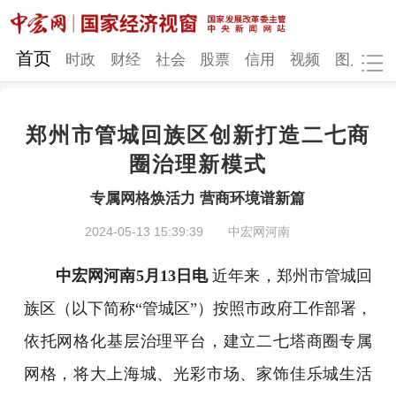
网站地图
首页
时政
财经
社会
股票
信用
视频
图片
品
郑州市管城回族区创新打造二七商
时政
财经
社会
股票
圈治理新模式
信用
视频
图片
品牌
专属网格焕活力 营商环境谱新篇
发改动态
中宏研究
营商环境
新质生产力
2024-05-13 15:39:39
中宏网河南
地方发展
中宏网河南5月13日电
近年来，郑州市管城回
族区（以下简称“管城区”）按照市政府工作部署，
依托网格化基层治理平台，建立二七塔商圈专属
网格，将大上海城、光彩市场、家饰佳乐城生活