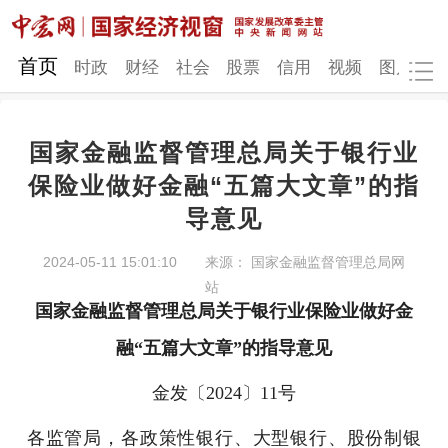
网站地图
首页
时政
财经
社会
股票
信用
视频
图片
品
国家金融监督管理总局关于银行业
时政
财经
社会
股票
保险业做好金融“五篇大文章”的指
导意见
信用
视频
图片
品牌
发改动态
中宏研究
营商环境
新质生产力
2024-05-11 15:01:10
来源： 国家金融监督管理总局网
站
地方发展
国家金融监督管理总局关于银行业保险业做好金
融“五篇大文章”的指导意见
金发〔2024〕11号
各监管局，各政策性银行、大型银行、股份制银