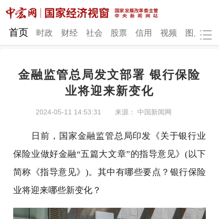
网站地图
首页
时政
财经
社会
股票
信用
视频
图片
品
金融监管总局发文部署 银行保险
时政
财经
社会
股票
业将迎来新变化
信用
视频
图片
品牌
2024-05-11 14:53:31
来源： 中国新闻网
发改动态
中宏研究
营商环境
新质生产力
日前，国家金融监管总局印发《关于银行业
地方发展
保险业做好金融“五篇大文章”的指导意见》(以下
简称《指导意见》)。其中有哪些要点？银行保险
业将迎来哪些新变化？