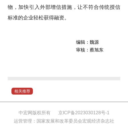
物，加快引入外部增信措施，让不符合传统授信
标准的企业轻松获得融资。
编辑：魏源
审核：蔡旭东
本
次
《指
导
意
相关推荐
见》
共
五
中宏网版权所有
京ICP备2023030128号-1
个
运营管理：国家发展和改革委员会宏观经济杂志社
部