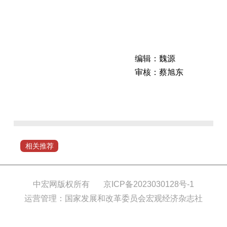
编辑：魏源
审核：蔡旭东
近
日，
河
南
省
相关推荐
工
业
和
中宏网版权所有
京ICP备2023030128号-1
信
运营管理：国家发展和改革委员会宏观经济杂志社
息
化