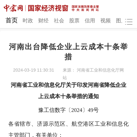
网站地图
首页
时政
财经
社会
股票
信用
视频
图片
品
河南出台降低企业上云成本十条举
时政
财经
社会
股票
措
信用
视频
图片
品牌
2024-03-19 11:30:31
来源： 河南省工业和信息化厅网
站
发改动态
中宏研究
营商环境
新质生产力
河南省工业和信息化厅关于印发河南省降低企业
地方发展
上云成本十条举措的通知
豫工信数字〔2024〕49号
各省辖市、济源示范区、航空港区工业和信息化
主管部门，有关单位：