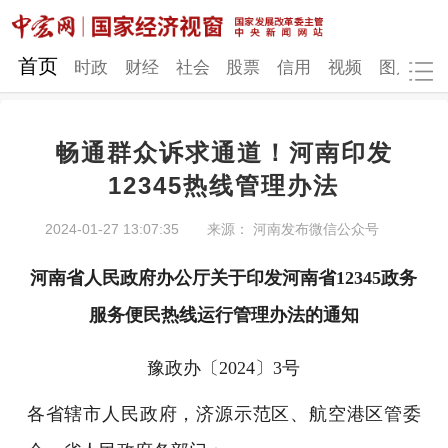
网站地图
首页
时政
财经
社会
股票
信用
视频
图片
品
畅通群众诉求通道！河南印发
时政
财经
社会
股票
12345热线管理办法
信用
视频
图片
品牌
2024-01-27 13:07:35
来源： 河南发布微信公众号
发改动态
中宏研究
营商环境
新质生产力
河南省人民政府办公厅
关于印发河南省12345政务
地方发展
服务便民热线
运行
管理办法的通知
豫政办〔2024〕3号
各省辖市人民政府，济源示范区、航空港区管委