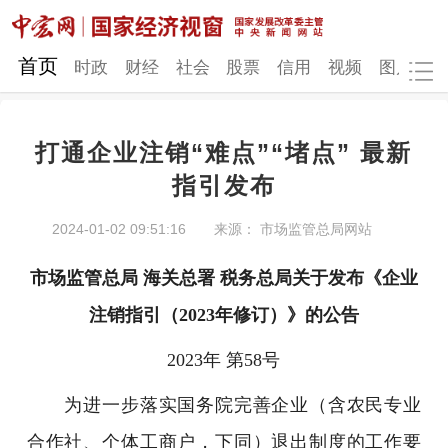
网站地图
首页
时政
财经
社会
股票
信用
视频
图片
品
打通企业注销“难点”“堵点” 最新
时政
财经
社会
股票
指引发布
信用
视频
图片
品牌
2024-01-02 09:51:16
来源： 市场监管总局网站
发改动态
中宏研究
营商环境
新质生产力
市场监管总局 海关总署 税务总局关于发布
《企业
地方发展
注销指引（2023年修订）》的公告
2023年 第58号
为进一步落实国务院完善企业（含农民专业
合作社、个体工商户，下同）退出制度的工作要