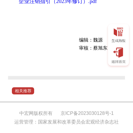
企业注销指引（2023年修订）.pdf
编辑：魏源
审核：蔡旭东
市
场
监
管
总
相关推荐
局、
海
关
中宏网版权所有
京ICP备2023030128号-1
总
运营管理：国家发展和改革委员会宏观经济杂志社
署、
税