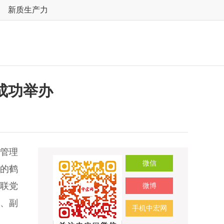
新质生产力
成功举办
督管理
微信
办的鹤
商联党
微博
、副
手机中宏网