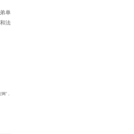
弟单
和法
网”，