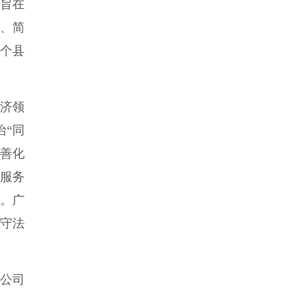
旨在
、简
5个县
济领
治“同
妥善化
律服务
”。广
守法
公司