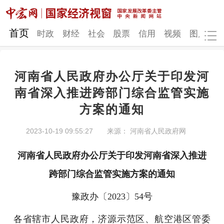
网站地图
首页
时政
财经
社会
股票
信用
视频
图片
品
河南省人民政府办公厅关于印发河
时政
财经
社会
股票
南省深入推进跨部门综合监管实施
方案的通知
信用
视频
图片
品牌
发改动态
中宏研究
营商环境
新质生产力
2023-10-19 09:55:27
来源： 河南省人民政府网
地方发展
河南省人民政府办公厅
关于印发河南省深入推进
跨部门综合监管
实施方案的通知
豫政办〔2023〕54号
各省辖市人民政府，济源示范区、航空港区管委