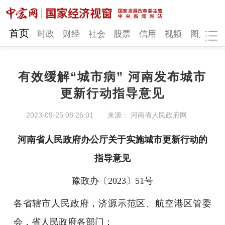
网站地图
首页
时政
财经
社会
股票
信用
视频
图片
品
有效缓解“城市病” 河南发布城市
时政
财经
社会
股票
更新行动指导意见
信用
视频
图片
品牌
2023-09-25 08:26:01
来源： 河南省人民政府网
发改动态
中宏研究
营商环境
新质生产力
河南省人民政府办公厅
关于实施城市更新行动的
地方发展
指导意见
豫政办〔2023〕51号
各省辖市人民政府，济源示范区、航空港区管委
会，省人民政府各部门：