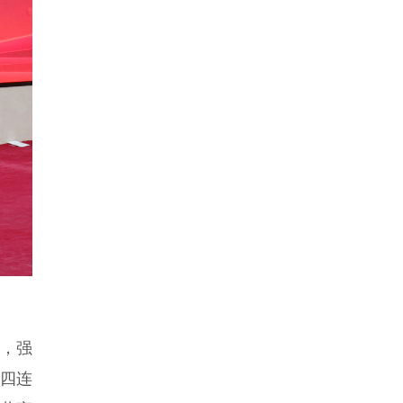
，强
“四连