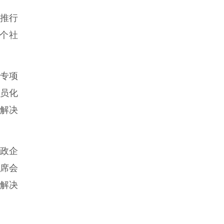
新推行
1个社
专项
专员化
企解决
政企
联席会
动解决