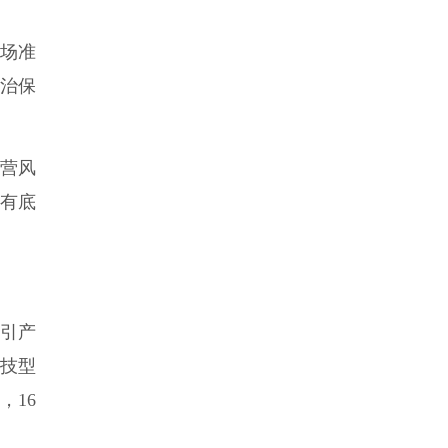
市场准
治保
经营风
更有底
指引产
科技型
，16