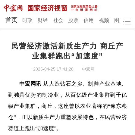
网站地图
首页
时政
财经
社会
股票
信用
视频
图片
品
民营经济激活新质生产力 商丘产
时政
财经
社会
股票
业集群跑出“加速度”
信用
视频
图片
品牌
2025-04-25 17:41:28
中宏网
发改动态
中宏研究
营商环境
新质生产力
中宏网讯
从人造钻石之乡、制鞋产业基地、
地方发展
到独具优势的制冷业，从百亿级产业集群到千亿
级产业集群，商丘，这座曾以农业著称的“豫东粮
仓”，正以新质生产力重塑发展特色，在民营经济
赛道上跑出“加速度”。