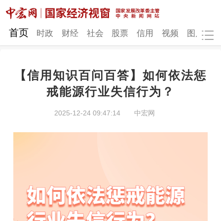
网站地图
首页
时政
财经
社会
股票
信用
视频
图片
品
【信用知识百问百答】如何依法惩
时政
财经
社会
股票
戒能源行业失信行为？
信用
视频
图片
品牌
2025-12-24 09:47:14
中宏网
发改动态
中宏研究
营商环境
新质生产力
地方发展