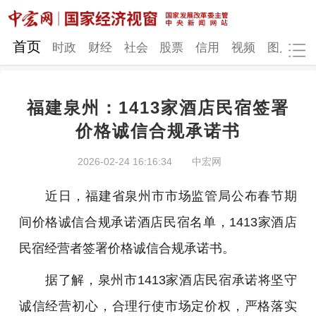
网站地图
首页
时政
财经
社会
股票
信用
视频
图片
品
福建泉州：1413家酒店民宿签署
时政
财经
社会
股票
价格诚信合规承诺书
信用
视频
图片
品牌
2026-02-24 16:16:34
中宏网
发改动态
中宏研究
营商环境
新质生产力
近日，福建省泉州市市场监管局公布春节期
地方发展
间价格诚信合规承诺酒店民宿名单，1413家酒店
民宿经营者签署价格诚信合规承诺书。
据了解，泉州市1413家酒店民宿承诺将坚守
诚信经营初心，合理行使市场定价权，严格落实