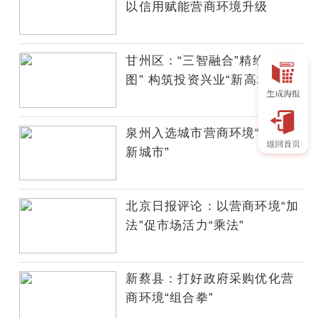
视
以信用赋能营商环境升级
总
台
《2024-
甘州区：“三智融合”精绘“营商
2025
图” 构筑投资兴业“新高地”
城
市
营
泉州入选城市营商环境“年度创
商
新城市”
环
境
创
北京日报评论：以营商环境“加
新
法”促市场活力“乘法”
报
告》
在
新蔡县：打好政府采购优化营
北
商环境“组合拳”
京