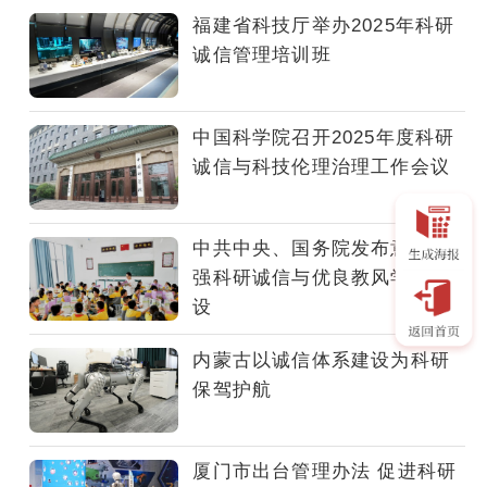
本、
福建省科技厅举办2025年科研
兴
诚信管理培训班
教
之
源，
中国科学院召开2025年度科研
强
诚信与科技伦理治理工作会议
国
必
先
中共中央、国务院发布意见 加
强
强科研诚信与优良教风学风建
教，
设
强
教
内蒙古以诚信体系建设为科研
必
保驾护航
先
强
师。
厦门市出台管理办法 促进科研