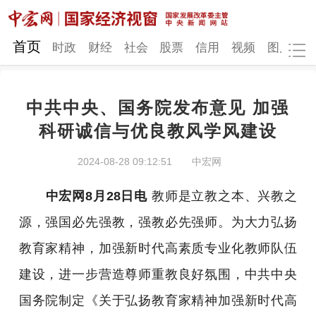
网站地图
首页
时政
财经
社会
股票
信用
视频
图片
品
中共中央、国务院发布意见 加强
时政
财经
社会
股票
科研诚信与优良教风学风建设
信用
视频
图片
品牌
2024-08-28 09:12:51
中宏网
发改动态
中宏研究
营商环境
新质生产力
中宏网8月28日电
教师是立教之本、兴教之
地方发展
源，强国必先强教，强教必先强师。为大力弘扬
教育家精神，加强新时代高素质专业化教师队伍
建设，进一步营造尊师重教良好氛围，中共中央
国务院制定《关于弘扬教育家精神加强新时代高