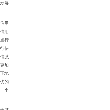
发展
业信用
业信用
试点行
行信
信激
更加
真正地
最优的
一个