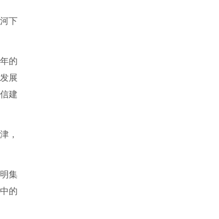
九河下
0年的
发展
信建
津，
明集
中的