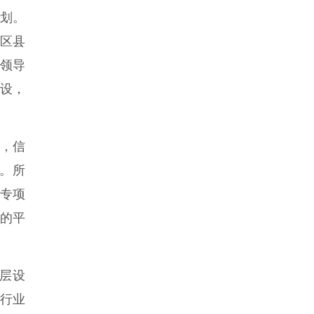
规划。
和区县
领导
设，
线，信
系。所
些专项
总的平
层设
行业