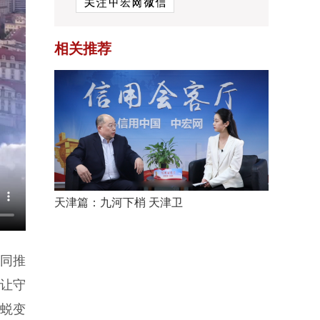
相关推荐
天津篇：九河下梢 天津卫
共同推
让守
蜕变