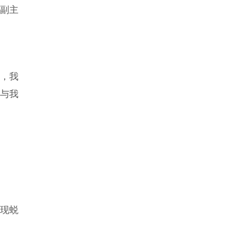
副主
，我
，与我
？
现蜕