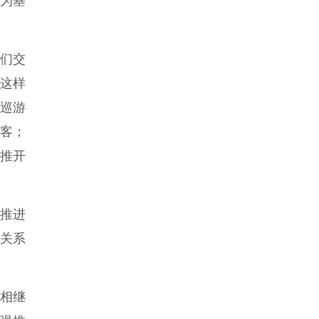
为基
我们交
这样
巡游
客；
推开
入推进
间关系
中相继