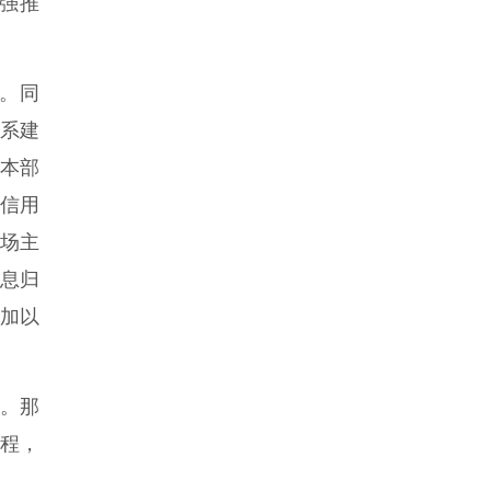
强推
。同
系建
本部
信用
场主
息归
加以
程。那
进程，