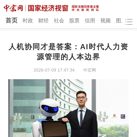
网站地图
首页
时政
财经
社会
股票
信用
视频
图片
品
人机协同才是答案：AI时代人力资
时政
财经
社会
股票
源管理的人本边界
信用
视频
图片
品牌
2026-07-09 17:47:34
中宏网
发改动态
中宏研究
营商环境
新质生产力
地方发展