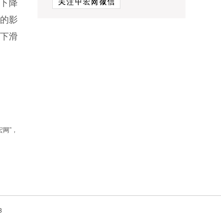
比下降
跌的影
端下滑
网”，
3