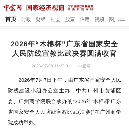
网站地图
首页
时政
财经
社会
股票
信用
视频
图片
品
2026年“木棉杯”广东省国家安全
时政
财经
社会
股票
人民防线宣教比武决赛圆满收官
信用
视频
图片
品牌
2026-07-08 11:22:01
中宏网
发改动态
中宏研究
营商环境
新质生产力
2026年7月7日下午，由广东省国家安全人民
地方发展
防线建设小组办公室主办，中共广州市黄埔区
委、广州商学院联合承办的“2026年‘木棉杯’广东
省国家安全人民防线宣教比武(决赛)”在广州商学
院成功举办。