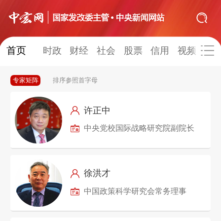
首页
网站地图
时政
财经
社会
股票
信用
视频
图
专家矩阵
排序参照首字母
时政
财经
社会
股票
许正中
信用
视频
图片
品牌
中央党校国际战略研究院副院长
发改动态
中宏研究
营商环境
新质生产力
地方发展
徐洪才
中国政策科学研究会常务理事